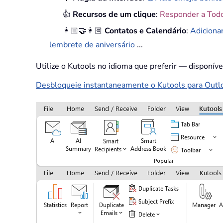
👍
Recursos de um clique
:
Responder a Tod
👩🏼‍🤝‍👩🏻
Contatos e Calendário
:
Adiciona
lembrete de aniversário
...
Utilize o Kutools no idioma que preferir — disponív
Desbloqueie instantaneamente o Kutools para Outloo