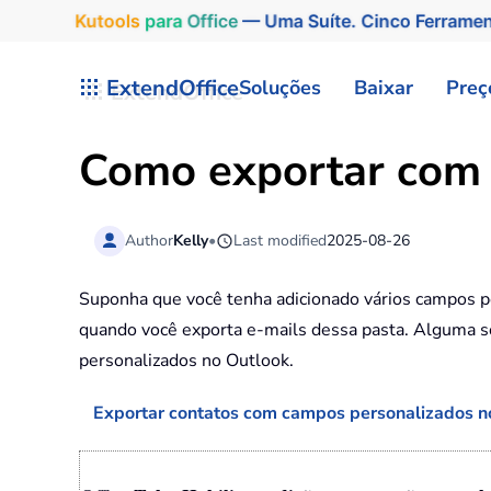
Kutools
para
Office
— Uma Suíte. Cinco Ferrame
Skip to main content
ExtendOffice
Soluções
Baixar
Preç
Como exportar com 
Author
Kelly
•
Last modified
2025-08-26
Suponha que você tenha adicionado vários campos p
quando você exporta e-mails dessa pasta. Alguma so
personalizados no Outlook.
Exportar contatos com campos personalizados n