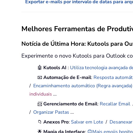
Exportar e-mails por intervalo de datas para ar
Melhores Ferramentas de Produtiv
Notícia de Última Hora: Kutools para Ou
Experimente o novo Kutools para Outlook co
🤖
Kutools AI
:
Utiliza tecnologia avançada de
📧
Automação de E-mail
:
Resposta automáti
/
Encaminhamento automático (Regra avançada
individuais
...
📨
Gerenciamento de Email
:
Recallar Email
/
Organizar Pastas
...
📁
Anexos Pro
:
Salvar em Lote
/
Desanexar
🌟
Magia da Interface
:
😊Mais emojis bonito