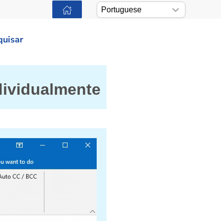
quisar
ndividualmente