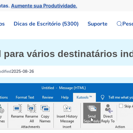
ntas.
Aumente sua Produtividade.
os
Dicas de Escritório (5300)
Suporte
Pes
l para vários destinatários i
dified
2025-08-26