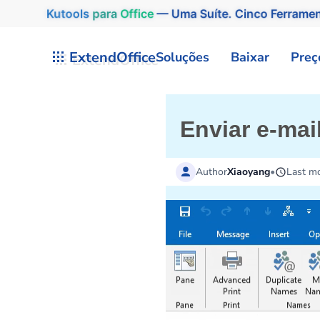
Kutools
para
Office
— Uma Suíte. Cinco Ferrame
Skip to main content
ExtendOffice
Soluções
Baixar
Preç
Enviar e-mai
Author
Xiaoyang
•
Last mo