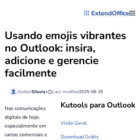
ExtendOffice
Skip to main content
Usando emojis vibrantes
no Outlook: insira,
adicione e gerencie
facilmente
Author
Siluvia
•
Last modified
2025-08-26
Kutools para Outlook
Nas comunicações
digitais de hoje,
Visão Geral
especialmente em
cartas comerciais e
Download Grátis