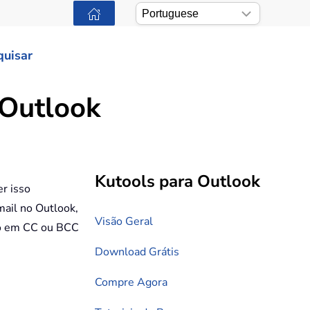
quisar
 Outlook
Kutools para Outlook
r isso
ail no Outlook,
Visão Geral
ico em CC ou BCC
Download Grátis
Compre Agora