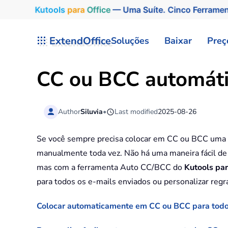
Kutools
para
Office
— Uma Suíte. Cinco Ferrame
Skip to main content
ExtendOffice
Soluções
Baixar
Preç
CC ou BCC automátic
Author
Siluvia
•
Last modified
2025-08-26
Se você sempre precisa colocar em CC ou BCC uma có
manualmente toda vez. Não há uma maneira fácil de
mas com a ferramenta Auto CC/BCC do
Kutools pa
para todos os e-mails enviados ou personalizar reg
Colocar automaticamente em CC ou BCC para todo