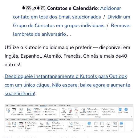
👩🏼‍🤝‍👩🏻
Contatos e Calendário
:
Adicionar
contato em lote dos Email selecionados
/
Dividir um
Grupo de Contatos em grupos individuais
/
Remover
lembrete de aniversário
...
Utilize o Kutools no idioma que preferir — disponível em
Inglês, Espanhol, Alemão, Francês, Chinês e mais de40
outros!
Desbloqueie instantaneamente o Kutools para Outlook
com um único clique. Não espere, baixe agora e aumente
sua eficiência!