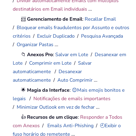
/
Dividir automaticamente Emails com múltiplos
destinatários em Email individuais
...
📨
Gerenciamento de Email
:
Recallar Email
/
Bloquear emails fraudulentos por Assunto e outros
critérios
/
Excluir Duplicado
/
Pesquisa Avançada
/
Organizar Pastas
...
📁
Anexos Pro
:
Salvar em Lote
/
Desanexar em
Lote
/
Comprimir em Lote
/
Salvar
automaticamente
/
Desanexar
automaticamente
/
Auto Comprimir
...
🌟
Magia da Interface
:
😊Mais emojis bonitos e
legais
/
Notificações de emails importantes
/
Minimizar Outlook em vez de fechar
...
👍
Recursos de um clique
:
Responder a Todos
com Anexos
/
Emails Anti-Phishing
/
🕘Exibir o
fuso horário do remetente
...