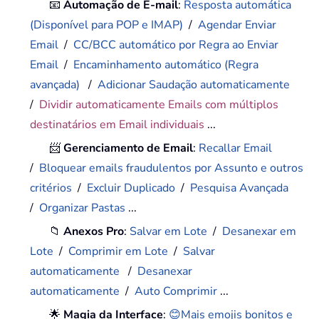
📧
Automação de E-mail
:
Resposta automática
(Disponível para POP e IMAP)
/
Agendar Enviar
Email
/
CC/BCC automático por Regra ao Enviar
Email
/
Encaminhamento automático (Regra
avançada)
/
Adicionar Saudação automaticamente
/
Dividir automaticamente Emails com múltiplos
destinatários em Email individuais
...
📨
Gerenciamento de Email
:
Recallar Email
/
Bloquear emails fraudulentos por Assunto e outros
critérios
/
Excluir Duplicado
/
Pesquisa Avançada
/
Organizar Pastas
...
📁
Anexos Pro
:
Salvar em Lote
/
Desanexar em
Lote
/
Comprimir em Lote
/
Salvar
automaticamente
/
Desanexar
automaticamente
/
Auto Comprimir
...
🌟
Magia da Interface
:
😊Mais emojis bonitos e