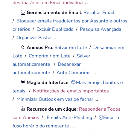
destinatários em Email individuais
...
📨
Gerenciamento de Email
:
Recallar Email
/
Bloquear emails fraudulentos por Assunto e outros
critérios
/
Excluir Duplicado
/
Pesquisa Avançada
/
Organizar Pastas
...
📁
Anexos Pro
:
Salvar em Lote
/
Desanexar em
Lote
/
Comprimir em Lote
/
Salvar
automaticamente
/
Desanexar
automaticamente
/
Auto Comprimir
...
🌟
Magia da Interface
:
😊Mais emojis bonitos e
legais
/
Notificações de emails importantes
/
Minimizar Outlook em vez de fechar
...
👍
Recursos de um clique
:
Responder a Todos
com Anexos
/
Emails Anti-Phishing
/
🕘Exibir o
fuso horário do remetente
...