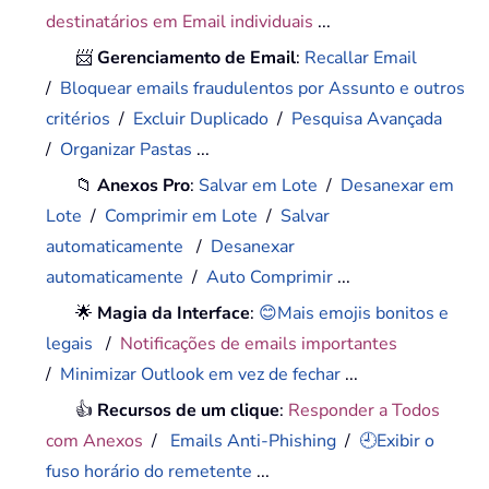
destinatários em Email individuais
...
📨
Gerenciamento de Email
:
Recallar Email
/
Bloquear emails fraudulentos por Assunto e outros
critérios
/
Excluir Duplicado
/
Pesquisa Avançada
/
Organizar Pastas
...
📁
Anexos Pro
:
Salvar em Lote
/
Desanexar em
Lote
/
Comprimir em Lote
/
Salvar
automaticamente
/
Desanexar
automaticamente
/
Auto Comprimir
...
🌟
Magia da Interface
:
😊Mais emojis bonitos e
legais
/
Notificações de emails importantes
/
Minimizar Outlook em vez de fechar
...
👍
Recursos de um clique
:
Responder a Todos
com Anexos
/
Emails Anti-Phishing
/
🕘Exibir o
fuso horário do remetente
...