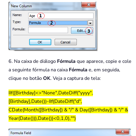
6. Na caixa de diálogo
Fórmula
que aparece, copie e cole
a seguinte fórmula na caixa
Fórmula
e, em seguida,
clique no botão
OK
. Veja a captura de tela:
IIf([Birthday]<>"None",DateDiff("yyyy",
[Birthday],Date())-IIf(DateDiff("d",
CDate(Month([Birthday]) & "/" & Day([Birthday]) & "/" &
Year(Date())),Date())<0,1,0),"")