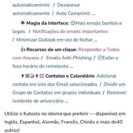
automaticamente
/
Desanexar
automaticamente
/
Auto Comprimir
...
🌟
Magia da Interface
:
😊Mais emojis bonitos e
legais
/
Notificações de emails importantes
/
Minimizar Outlook em vez de fechar
...
👍
Recursos de um clique
:
Responder a Todos
com Anexos
/
Emails Anti-Phishing
/
🕘Exibir o
fuso horário do remetente
...
👩🏼‍🤝‍👩🏻
Contatos e Calendário
:
Adicionar
contato em lote dos Email selecionados
/
Dividir um
Grupo de Contatos em grupos individuais
/
Remover
lembrete de aniversário
...
Utilize o Kutools no idioma que preferir — disponível em
Inglês, Espanhol, Alemão, Francês, Chinês e mais de40
outros!