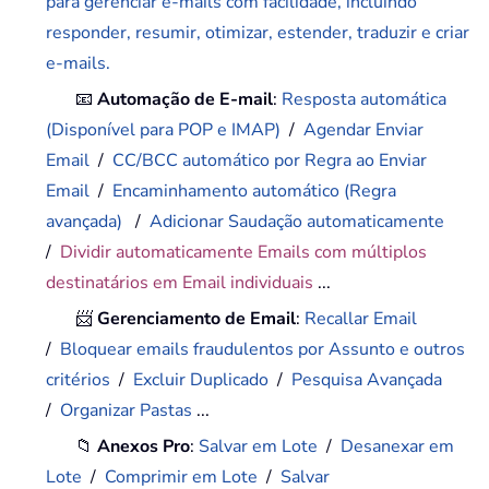
para gerenciar e-mails com facilidade, incluindo
responder, resumir, otimizar, estender, traduzir e criar
e-mails.
📧
Automação de E-mail
:
Resposta automática
(Disponível para POP e IMAP)
/
Agendar Enviar
Email
/
CC/BCC automático por Regra ao Enviar
Email
/
Encaminhamento automático (Regra
avançada)
/
Adicionar Saudação automaticamente
/
Dividir automaticamente Emails com múltiplos
destinatários em Email individuais
...
📨
Gerenciamento de Email
:
Recallar Email
/
Bloquear emails fraudulentos por Assunto e outros
critérios
/
Excluir Duplicado
/
Pesquisa Avançada
/
Organizar Pastas
...
📁
Anexos Pro
:
Salvar em Lote
/
Desanexar em
Lote
/
Comprimir em Lote
/
Salvar