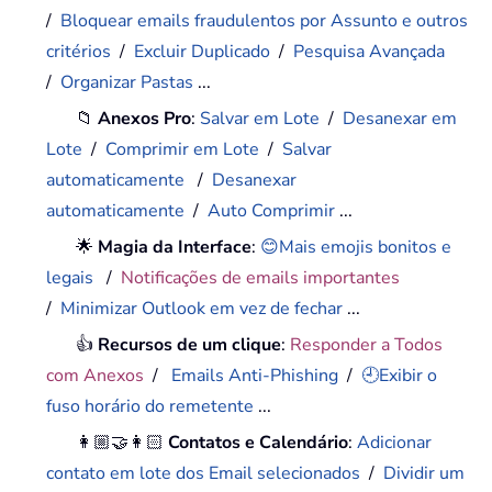
/
Bloquear emails fraudulentos por Assunto e outros
critérios
/
Excluir Duplicado
/
Pesquisa Avançada
/
Organizar Pastas
...
📁
Anexos Pro
:
Salvar em Lote
/
Desanexar em
Lote
/
Comprimir em Lote
/
Salvar
automaticamente
/
Desanexar
automaticamente
/
Auto Comprimir
...
🌟
Magia da Interface
:
😊Mais emojis bonitos e
legais
/
Notificações de emails importantes
/
Minimizar Outlook em vez de fechar
...
👍
Recursos de um clique
:
Responder a Todos
com Anexos
/
Emails Anti-Phishing
/
🕘Exibir o
fuso horário do remetente
...
👩🏼‍🤝‍👩🏻
Contatos e Calendário
:
Adicionar
contato em lote dos Email selecionados
/
Dividir um