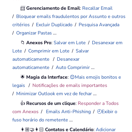
📨
Gerenciamento de Email
:
Recallar Email
/
Bloquear emails fraudulentos por Assunto e outros
critérios
/
Excluir Duplicado
/
Pesquisa Avançada
/
Organizar Pastas
...
📁
Anexos Pro
:
Salvar em Lote
/
Desanexar em
Lote
/
Comprimir em Lote
/
Salvar
automaticamente
/
Desanexar
automaticamente
/
Auto Comprimir
...
🌟
Magia da Interface
:
😊Mais emojis bonitos e
legais
/
Notificações de emails importantes
/
Minimizar Outlook em vez de fechar
...
👍
Recursos de um clique
:
Responder a Todos
com Anexos
/
Emails Anti-Phishing
/
🕘Exibir o
fuso horário do remetente
...
👩🏼‍🤝‍👩🏻
Contatos e Calendário
:
Adicionar