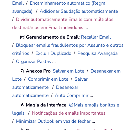
Email
/
Encaminhamento automático (Regra
avançada)
/
Adicionar Saudação automaticamente
/
Dividir automaticamente Emails com múltiplos
destinatários em Email individuais
...
📨
Gerenciamento de Email
:
Recallar Email
/
Bloquear emails fraudulentos por Assunto e outros
critérios
/
Excluir Duplicado
/
Pesquisa Avançada
/
Organizar Pastas
...
📁
Anexos Pro
:
Salvar em Lote
/
Desanexar em
Lote
/
Comprimir em Lote
/
Salvar
automaticamente
/
Desanexar
automaticamente
/
Auto Comprimir
...
🌟
Magia da Interface
:
😊Mais emojis bonitos e
legais
/
Notificações de emails importantes
/
Minimizar Outlook em vez de fechar
...