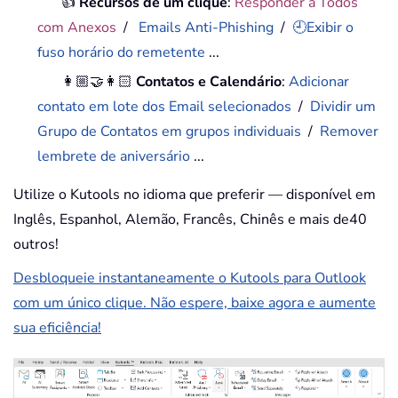
👍
Recursos de um clique
:
Responder a Todos
com Anexos
/
Emails Anti-Phishing
/
🕘Exibir o
fuso horário do remetente
...
👩🏼‍🤝‍👩🏻
Contatos e Calendário
:
Adicionar
contato em lote dos Email selecionados
/
Dividir um
Grupo de Contatos em grupos individuais
/
Remover
lembrete de aniversário
...
Utilize o Kutools no idioma que preferir — disponível em
Inglês, Espanhol, Alemão, Francês, Chinês e mais de40
outros!
Desbloqueie instantaneamente o Kutools para Outlook
com um único clique. Não espere, baixe agora e aumente
sua eficiência!