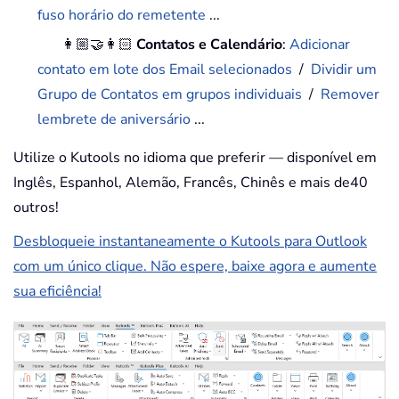
fuso horário do remetente
...
👩🏼‍🤝‍👩🏻
Contatos e Calendário
:
Adicionar
contato em lote dos Email selecionados
/
Dividir um
Grupo de Contatos em grupos individuais
/
Remover
lembrete de aniversário
...
Utilize o Kutools no idioma que preferir — disponível em
Inglês, Espanhol, Alemão, Francês, Chinês e mais de40
outros!
Desbloqueie instantaneamente o Kutools para Outlook
com um único clique. Não espere, baixe agora e aumente
sua eficiência!