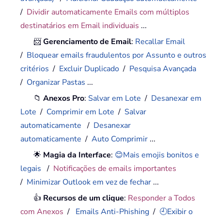
/
Dividir automaticamente Emails com múltiplos
destinatários em Email individuais
...
📨
Gerenciamento de Email
:
Recallar Email
/
Bloquear emails fraudulentos por Assunto e outros
critérios
/
Excluir Duplicado
/
Pesquisa Avançada
/
Organizar Pastas
...
📁
Anexos Pro
:
Salvar em Lote
/
Desanexar em
Lote
/
Comprimir em Lote
/
Salvar
automaticamente
/
Desanexar
automaticamente
/
Auto Comprimir
...
🌟
Magia da Interface
:
😊Mais emojis bonitos e
legais
/
Notificações de emails importantes
/
Minimizar Outlook em vez de fechar
...
👍
Recursos de um clique
:
Responder a Todos
com Anexos
/
Emails Anti-Phishing
/
🕘Exibir o