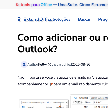
Kutools
para
Office
— Uma Suíte. Cinco Ferrame
Skip to main content
ExtendOffice
Soluções
Baixar
Preç
Como adicionar ou r
Outlook?
Author
Kelly
•
Last modified
2025-08-26
Não importa se você visualiza os emails na Visualiz
acompanhamento
para um email rapidamente clic