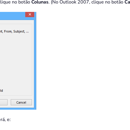
clique no botão
Colunas
. (No Outlook 2007, clique no botão
C
rá, e: