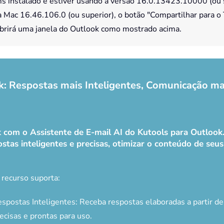
ams instalado e estiver usando a versão 16.0.13423.10000 (ou 
Mac 16.46.106.0 (ou superior), o botão "Compartilhar para o 
abrirá uma janela do Outlook como mostrado acima.
k: Respostas mais Inteligentes, Comunicação ma
ok com o Assistente de E-mail AI do Kutools para Outloo
stas inteligentes e precisas, otimizar o conteúdo de seus e
 recurso suporta:
spostas Inteligentes: Receba respostas elaboradas a partir d
ecisas e prontas para uso.