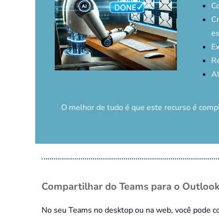
Co
Cr
es
Ex
Re
Al
O melhor de tudo é que este recurso é com
Compartilhar do Teams para o Outloo
No seu Teams no desktop ou na web, você pode co