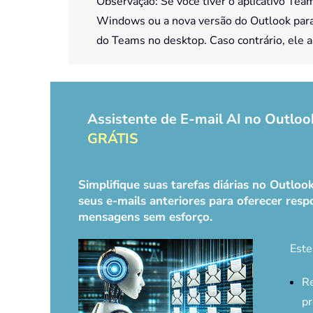
Observação: Se você tiver o aplicativo Te
Windows ou a nova versão do Outlook para 
do Teams no desktop. Caso contrário, ele 
Assistente de E-mail AI no Outloo
GRÁTIS
Simplifique suas tarefas diárias no Outlo
seus e-mails anteriores para oferecer respo
mensagens sem esforço.
Este
Re
pr