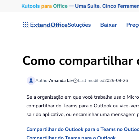
Kutools
para
Office
— Uma Suíte. Cinco Ferrame
Skip to main content
ExtendOffice
Soluções
Baixar
Preç
Como compartilhar 
Author
Amanda Li
•
Last modified
2025-08-26
Se a organização em que você trabalha usa o Micr
compartilhar do Teams para o Outlook ou vice-ver
sair do aplicativo, ou encaminhar uma mensagem p
Compartilhar do Outlook para o Teams no Outlo
Compartilhar do Teams para o Outlook