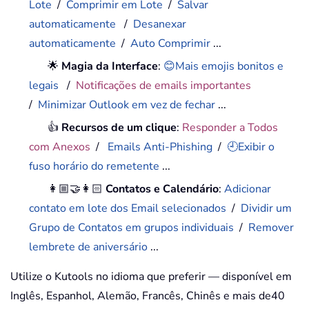
Lote
/
Comprimir em Lote
/
Salvar
automaticamente
/
Desanexar
automaticamente
/
Auto Comprimir
...
🌟
Magia da Interface
:
😊Mais emojis bonitos e
legais
/
Notificações de emails importantes
/
Minimizar Outlook em vez de fechar
...
👍
Recursos de um clique
:
Responder a Todos
com Anexos
/
Emails Anti-Phishing
/
🕘Exibir o
fuso horário do remetente
...
👩🏼‍🤝‍👩🏻
Contatos e Calendário
:
Adicionar
contato em lote dos Email selecionados
/
Dividir um
Grupo de Contatos em grupos individuais
/
Remover
lembrete de aniversário
...
Utilize o Kutools no idioma que preferir — disponível em
Inglês, Espanhol, Alemão, Francês, Chinês e mais de40