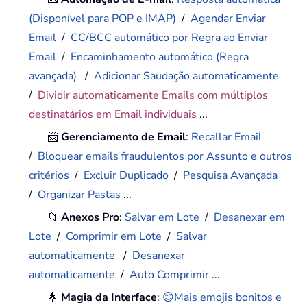
(Disponível para POP e IMAP)
/
Agendar Enviar
Email
/
CC/BCC automático por Regra ao Enviar
Email
/
Encaminhamento automático (Regra
avançada)
/
Adicionar Saudação automaticamente
/
Dividir automaticamente Emails com múltiplos
destinatários em Email individuais
...
📨
Gerenciamento de Email
:
Recallar Email
/
Bloquear emails fraudulentos por Assunto e outros
critérios
/
Excluir Duplicado
/
Pesquisa Avançada
/
Organizar Pastas
...
📁
Anexos Pro
:
Salvar em Lote
/
Desanexar em
Lote
/
Comprimir em Lote
/
Salvar
automaticamente
/
Desanexar
automaticamente
/
Auto Comprimir
...
🌟
Magia da Interface
:
😊Mais emojis bonitos e