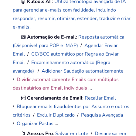
🤖
Kutools AI
:
Utiliza tecnologia avançada de IA
para gerenciar e-mails com facilidade, incluindo
responder, resumir, otimizar, estender, traduzir e criar
e-mails.
📧
Automação de E-mail
:
Resposta automática
(Disponível para POP e IMAP)
/
Agendar Enviar
Email
/
CC/BCC automático por Regra ao Enviar
Email
/
Encaminhamento automático (Regra
avançada)
/
Adicionar Saudação automaticamente
/
Dividir automaticamente Emails com múltiplos
destinatários em Email individuais
...
📨
Gerenciamento de Email
:
Recallar Email
/
Bloquear emails fraudulentos por Assunto e outros
critérios
/
Excluir Duplicado
/
Pesquisa Avançada
/
Organizar Pastas
...
📁
Anexos Pro
:
Salvar em Lote
/
Desanexar em