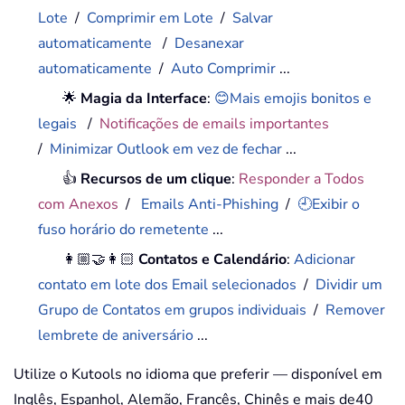
Lote
/
Comprimir em Lote
/
Salvar
automaticamente
/
Desanexar
automaticamente
/
Auto Comprimir
...
🌟
Magia da Interface
:
😊Mais emojis bonitos e
legais
/
Notificações de emails importantes
/
Minimizar Outlook em vez de fechar
...
👍
Recursos de um clique
:
Responder a Todos
com Anexos
/
Emails Anti-Phishing
/
🕘Exibir o
fuso horário do remetente
...
👩🏼‍🤝‍👩🏻
Contatos e Calendário
:
Adicionar
contato em lote dos Email selecionados
/
Dividir um
Grupo de Contatos em grupos individuais
/
Remover
lembrete de aniversário
...
Utilize o Kutools no idioma que preferir — disponível em
Inglês, Espanhol, Alemão, Francês, Chinês e mais de40