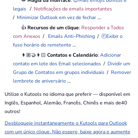
🌟
Magia da Interface
:
😊Mais emojis bonitos e
legais
/
Notificações de emails importantes
/
Minimizar Outlook em vez de fechar
...
👍
Recursos de um clique
:
Responder a Todos
com Anexos
/
Emails Anti-Phishing
/
🕘Exibir o
fuso horário do remetente
...
👩🏼‍🤝‍👩🏻
Contatos e Calendário
:
Adicionar
contato em lote dos Email selecionados
/
Dividir um
Grupo de Contatos em grupos individuais
/
Remover
lembrete de aniversário
...
Utilize o Kutools no idioma que preferir — disponível em
Inglês, Espanhol, Alemão, Francês, Chinês e mais de40
outros!
Desbloqueie instantaneamente o Kutools para Outlook
com um único clique. Não espere, baixe agora e aumente