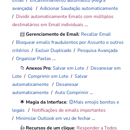
Email
/
Encaminhamento automático (Regra
avançada)
/
Adicionar Saudação automaticamente
/
Dividir automaticamente Emails com múltiplos
destinatários em Email individuais
...
📨
Gerenciamento de Email
:
Recallar Email
/
Bloquear emails fraudulentos por Assunto e outros
critérios
/
Excluir Duplicado
/
Pesquisa Avançada
/
Organizar Pastas
...
📁
Anexos Pro
:
Salvar em Lote
/
Desanexar em
Lote
/
Comprimir em Lote
/
Salvar
automaticamente
/
Desanexar
automaticamente
/
Auto Comprimir
...
🌟
Magia da Interface
:
😊Mais emojis bonitos e
legais
/
Notificações de emails importantes
/
Minimizar Outlook em vez de fechar
...
👍
Recursos de um clique
:
Responder a Todos