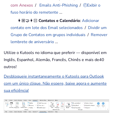
com Anexos
/
Emails Anti-Phishing
/
🕘Exibir o
fuso horário do remetente
...
👩🏼‍🤝‍👩🏻
Contatos e Calendário
:
Adicionar
contato em lote dos Email selecionados
/
Dividir um
Grupo de Contatos em grupos individuais
/
Remover
lembrete de aniversário
...
Utilize o Kutools no idioma que preferir — disponível em
Inglês, Espanhol, Alemão, Francês, Chinês e mais de40
outros!
Desbloqueie instantaneamente o Kutools para Outlook
com um único clique. Não espere, baixe agora e aumente
sua eficiência!