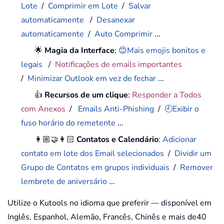
Lote
/
Comprimir em Lote
/
Salvar
automaticamente
/
Desanexar
automaticamente
/
Auto Comprimir
...
🌟
Magia da Interface
:
😊Mais emojis bonitos e
legais
/
Notificações de emails importantes
/
Minimizar Outlook em vez de fechar
...
👍
Recursos de um clique
:
Responder a Todos
com Anexos
/
Emails Anti-Phishing
/
🕘Exibir o
fuso horário do remetente
...
👩🏼‍🤝‍👩🏻
Contatos e Calendário
:
Adicionar
contato em lote dos Email selecionados
/
Dividir um
Grupo de Contatos em grupos individuais
/
Remover
lembrete de aniversário
...
Utilize o Kutools no idioma que preferir — disponível em
Inglês, Espanhol, Alemão, Francês, Chinês e mais de40