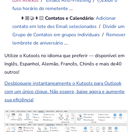
com Anexos
/
Emails Anti-Phishing
/
🕘Exibir o
fuso horário do remetente
...
👩🏼‍🤝‍👩🏻
Contatos e Calendário
:
Adicionar
contato em lote dos Email selecionados
/
Dividir um
Grupo de Contatos em grupos individuais
/
Remover
lembrete de aniversário
...
Utilize o Kutools no idioma que preferir — disponível em
Inglês, Espanhol, Alemão, Francês, Chinês e mais de40
outros!
Desbloqueie instantaneamente o Kutools para Outlook
com um único clique. Não espere, baixe agora e aumente
sua eficiência!