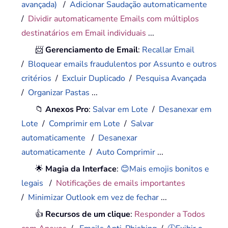
avançada)
/
Adicionar Saudação automaticamente
/
Dividir automaticamente Emails com múltiplos
destinatários em Email individuais
...
📨
Gerenciamento de Email
:
Recallar Email
/
Bloquear emails fraudulentos por Assunto e outros
critérios
/
Excluir Duplicado
/
Pesquisa Avançada
/
Organizar Pastas
...
📁
Anexos Pro
:
Salvar em Lote
/
Desanexar em
Lote
/
Comprimir em Lote
/
Salvar
automaticamente
/
Desanexar
automaticamente
/
Auto Comprimir
...
🌟
Magia da Interface
:
😊Mais emojis bonitos e
legais
/
Notificações de emails importantes
/
Minimizar Outlook em vez de fechar
...
👍
Recursos de um clique
:
Responder a Todos