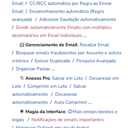
Email
/
CC/BCC automático por Regra ao Enviar
Email
/
Encaminhamento automático (Regra
avançada)
/
Adicionar Saudação automaticamente
/
Dividir automaticamente Emails com múltiplos
destinatários em Email individuais
...
📨
Gerenciamento de Email
:
Recallar Email
/
Bloquear emails fraudulentos por Assunto e outros
critérios
/
Excluir Duplicado
/
Pesquisa Avançada
/
Organizar Pastas
...
📁
Anexos Pro
:
Salvar em Lote
/
Desanexar em
Lote
/
Comprimir em Lote
/
Salvar
automaticamente
/
Desanexar
automaticamente
/
Auto Comprimir
...
🌟
Magia da Interface
:
😊Mais emojis bonitos e
legais
/
Notificações de emails importantes
/
Minimizar Outlook em vez de fechar
...