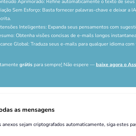
nteúdo Aprimorado: Refine automaticamente o texto de seus e
iação Sem Esforço: Basta fornecer palavras-chave e deixar a IA
crita.
tensões Inteligentes: Expanda seus pensamentos com sugestõ
sumo: Obtenha visões concisas de e-mails longos instantane
cance Global: Traduza seus e-mails para qualquer idioma com f
letamente
grátis
para sempre
!
Não espere —
baixe agora o Ass
todas as mensagens
s anexos sejam criptografados automaticamente, siga estes pa