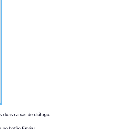
s duas caixas de diálogo.
e no botão
Enviar
.