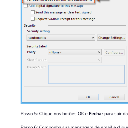
Passo 5: Clique nos botões OK e
Fechar
para sair da
Passo 6: Componha sua mensagem de email e cliqu