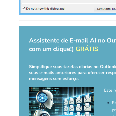
Assistente de E-mail AI no Ou
com um clique!)
GRÁTIS
Simplifique suas tarefas diárias no Outlo
seus e-mails anteriores para oferecer respo
mensagens sem esforço.
Este r
Re
pr