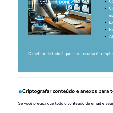
Co
Cr
es
Ex
Re
Al
O melhor de tudo é que este recurso é comp
Criptografar conteúdo e anexos para 
Se você precisa que todo o conteúdo de email e seu