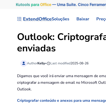
Kutools
para
Office
— Uma Suíte. Cinco Ferrame
Skip to main content
ExtendOffice
Soluções
Baixar
Preç
Outlook: Criptogra
enviadas
Author
Kelly
•
Last modified
2025-08-26
Digamos que você irá enviar uma mensagem de email
criptografar a mensagem de email no Microsoft Out
Outlook.
Criptografar conteúdo e anexos para uma mensa