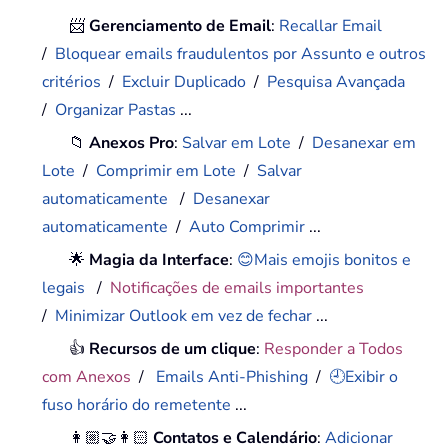
📨
Gerenciamento de Email
:
Recallar Email
/
Bloquear emails fraudulentos por Assunto e outros
critérios
/
Excluir Duplicado
/
Pesquisa Avançada
/
Organizar Pastas
...
📁
Anexos Pro
:
Salvar em Lote
/
Desanexar em
Lote
/
Comprimir em Lote
/
Salvar
automaticamente
/
Desanexar
automaticamente
/
Auto Comprimir
...
🌟
Magia da Interface
:
😊Mais emojis bonitos e
legais
/
Notificações de emails importantes
/
Minimizar Outlook em vez de fechar
...
👍
Recursos de um clique
:
Responder a Todos
com Anexos
/
Emails Anti-Phishing
/
🕘Exibir o
fuso horário do remetente
...
👩🏼‍🤝‍👩🏻
Contatos e Calendário
:
Adicionar