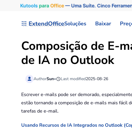
Kutools
para
Office
— Uma Suíte. Cinco Ferrame
Skip to main content
ExtendOffice
Soluções
Baixar
Preç
Composição de E-ma
de IA no Outlook
Author
Sun
•
Last modified
2025-08-26
Escrever e-mails pode ser demorado, especialmente 
estão tornando a composição de e-mails mais fácil d
tarefas de e-mail.
Usando Recursos de IA Integrados no Outlook (Cop