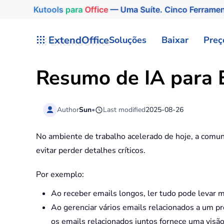
Kutools
para
Office
— Uma Suíte. Cinco Ferrame
Skip to main content
ExtendOffice
Soluções
Baixar
Preç
Resumo de IA para 
Author
Sun
•
Last modified
2025-08-26
No ambiente de trabalho acelerado de hoje, a comuni
evitar perder detalhes críticos.
Por exemplo:
Ao receber emails longos, ler tudo pode levar 
Ao gerenciar vários emails relacionados a um p
os emails relacionados juntos fornece uma visão 