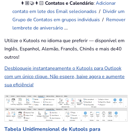
👩🏼‍🤝‍👩🏻
Contatos e Calendário
:
Adicionar
contato em lote dos Email selecionados
/
Dividir um
Grupo de Contatos em grupos individuais
/
Remover
lembrete de aniversário
...
Utilize o Kutools no idioma que preferir — disponível em
Inglês, Espanhol, Alemão, Francês, Chinês e mais de40
outros!
Desbloqueie instantaneamente o Kutools para Outlook
com um único clique. Não espere, baixe agora e aumente
sua eficiência!
Tabela Unidimensional de Kutools para