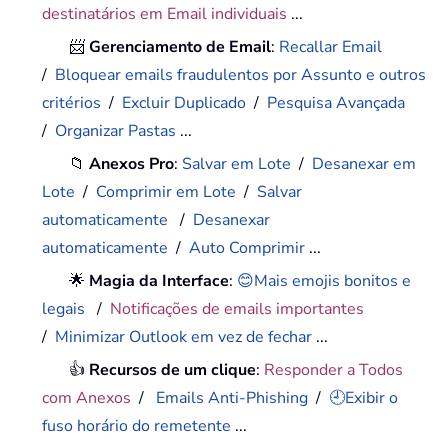
destinatários em Email individuais
...
📨
Gerenciamento de Email
:
Recallar Email
/
Bloquear emails fraudulentos por Assunto e outros
critérios
/
Excluir Duplicado
/
Pesquisa Avançada
/
Organizar Pastas
...
📁
Anexos Pro
:
Salvar em Lote
/
Desanexar em
Lote
/
Comprimir em Lote
/
Salvar
automaticamente
/
Desanexar
automaticamente
/
Auto Comprimir
...
🌟
Magia da Interface
:
😊Mais emojis bonitos e
legais
/
Notificações de emails importantes
/
Minimizar Outlook em vez de fechar
...
👍
Recursos de um clique
:
Responder a Todos
com Anexos
/
Emails Anti-Phishing
/
🕘Exibir o
fuso horário do remetente
...