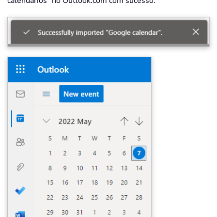
calendários" no Outlook.com com sucesso.