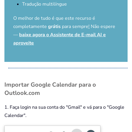
Tradução multilíngue
O melhor de tudo é que este recurso é
completamente
grátis
para sempre
!
Não espere
—
baixe agora o Assistente de E-mail AI e
aproveite
Importar Google Calendar para o
Outlook.com
1. Faça login na sua conta do "Gmail" e vá para o "Google
Calendar".