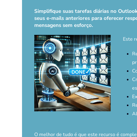
Simplifique suas tarefas diárias no Outlo
seus e-mails anteriores para oferecer respo
mensagens sem esforço.
Este r
Re
pr
Co
Cr
es
Ex
Re
Al
O melhor de tudo é que este recurso é comp