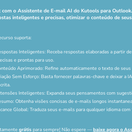
ok com o Assistente de E-mail AI do Kutools para Outloo
stas inteligentes e precisas, otimizar o conteúdo de seus e
ecurso suporta:
spostas Inteligentes: Receba respostas elaboradas a partir d
ecisas e prontas para uso.
nteúdo Aprimorado: Refine automaticamente o texto de seus e
iação Sem Esforço: Basta fornecer palavras-chave e deixar a IA
crita.
tensões Inteligentes: Expanda seus pensamentos com sugestõ
sumo: Obtenha visões concisas de e-mails longos instantane
cance Global: Traduza seus e-mails para qualquer idioma com f
letamente
grátis
para sempre
!
Não espere —
baixe agora o Ass