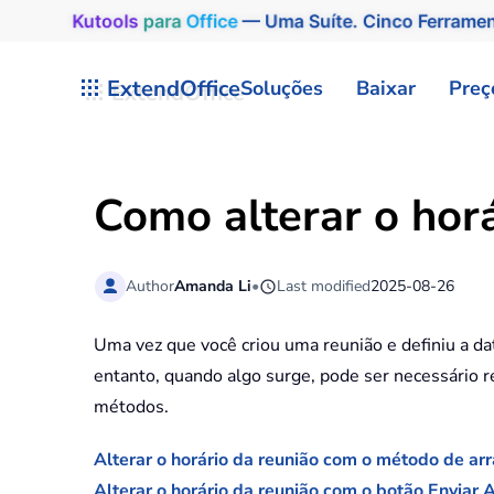
Kutools
para
Office
— Uma Suíte. Cinco Ferrame
Skip to main content
ExtendOffice
Soluções
Baixar
Preç
Como alterar o hor
Author
Amanda Li
•
Last modified
2025-08-26
Uma vez que você criou uma reunião e definiu a dat
entanto, quando algo surge, pode ser necessário rem
métodos.
Alterar o horário da reunião com o método de arra
Alterar o horário da reunião com o botão Enviar 