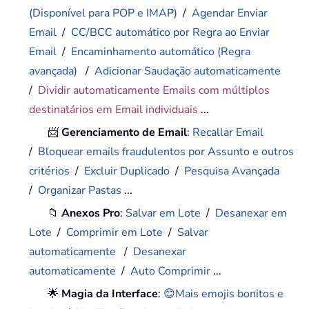
(Disponível para POP e IMAP)
/
Agendar Enviar
Email
/
CC/BCC automático por Regra ao Enviar
Email
/
Encaminhamento automático (Regra
avançada)
/
Adicionar Saudação automaticamente
/
Dividir automaticamente Emails com múltiplos
destinatários em Email individuais
...
📨
Gerenciamento de Email
:
Recallar Email
/
Bloquear emails fraudulentos por Assunto e outros
critérios
/
Excluir Duplicado
/
Pesquisa Avançada
/
Organizar Pastas
...
📁
Anexos Pro
:
Salvar em Lote
/
Desanexar em
Lote
/
Comprimir em Lote
/
Salvar
automaticamente
/
Desanexar
automaticamente
/
Auto Comprimir
...
🌟
Magia da Interface
:
😊Mais emojis bonitos e