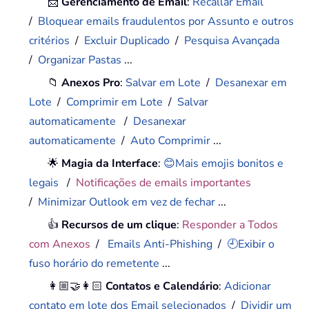
📨
Gerenciamento de Email
:
Recallar Email
/
Bloquear emails fraudulentos por Assunto e outros
critérios
/
Excluir Duplicado
/
Pesquisa Avançada
/
Organizar Pastas
...
📁
Anexos Pro
:
Salvar em Lote
/
Desanexar em
Lote
/
Comprimir em Lote
/
Salvar
automaticamente
/
Desanexar
automaticamente
/
Auto Comprimir
...
🌟
Magia da Interface
:
😊Mais emojis bonitos e
legais
/
Notificações de emails importantes
/
Minimizar Outlook em vez de fechar
...
👍
Recursos de um clique
:
Responder a Todos
com Anexos
/
Emails Anti-Phishing
/
🕘Exibir o
fuso horário do remetente
...
👩🏼‍🤝‍👩🏻
Contatos e Calendário
:
Adicionar
contato em lote dos Email selecionados
/
Dividir um