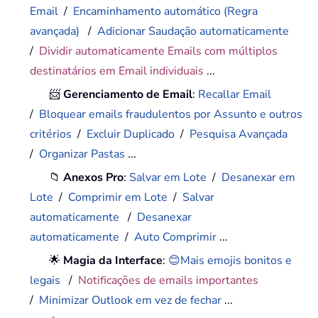
Email
/
Encaminhamento automático (Regra
avançada)
/
Adicionar Saudação automaticamente
/
Dividir automaticamente Emails com múltiplos
destinatários em Email individuais
...
📨
Gerenciamento de Email
:
Recallar Email
/
Bloquear emails fraudulentos por Assunto e outros
critérios
/
Excluir Duplicado
/
Pesquisa Avançada
/
Organizar Pastas
...
📁
Anexos Pro
:
Salvar em Lote
/
Desanexar em
Lote
/
Comprimir em Lote
/
Salvar
automaticamente
/
Desanexar
automaticamente
/
Auto Comprimir
...
🌟
Magia da Interface
:
😊Mais emojis bonitos e
legais
/
Notificações de emails importantes
/
Minimizar Outlook em vez de fechar
...