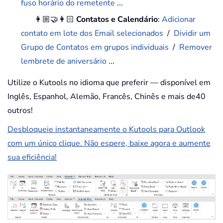
fuso horário do remetente
...
👩🏼‍🤝‍👩🏻
Contatos e Calendário
:
Adicionar
contato em lote dos Email selecionados
/
Dividir um
Grupo de Contatos em grupos individuais
/
Remover
lembrete de aniversário
...
Utilize o Kutools no idioma que preferir — disponível em
Inglês, Espanhol, Alemão, Francês, Chinês e mais de40
outros!
Desbloqueie instantaneamente o Kutools para Outlook
com um único clique. Não espere, baixe agora e aumente
sua eficiência!