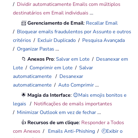
/
Dividir automaticamente Emails com múltiplos
destinatários em Email individuais
...
📨
Gerenciamento de Email
:
Recallar Email
/
Bloquear emails fraudulentos por Assunto e outros
critérios
/
Excluir Duplicado
/
Pesquisa Avançada
/
Organizar Pastas
...
📁
Anexos Pro
:
Salvar em Lote
/
Desanexar em
Lote
/
Comprimir em Lote
/
Salvar
automaticamente
/
Desanexar
automaticamente
/
Auto Comprimir
...
🌟
Magia da Interface
:
😊Mais emojis bonitos e
legais
/
Notificações de emails importantes
/
Minimizar Outlook em vez de fechar
...
👍
Recursos de um clique
:
Responder a Todos
com Anexos
/
Emails Anti-Phishing
/
🕘Exibir o