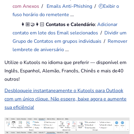
com Anexos
/
Emails Anti-Phishing
/
🕘Exibir o
fuso horário do remetente
...
👩🏼‍🤝‍👩🏻
Contatos e Calendário
:
Adicionar
contato em lote dos Email selecionados
/
Dividir um
Grupo de Contatos em grupos individuais
/
Remover
lembrete de aniversário
...
Utilize o Kutools no idioma que preferir — disponível em
Inglês, Espanhol, Alemão, Francês, Chinês e mais de40
outros!
Desbloqueie instantaneamente o Kutools para Outlook
com um único clique. Não espere, baixe agora e aumente
sua eficiência!