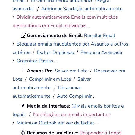
Email
/
Encaminhamento automático (Regra
avançada)
/
Adicionar Saudação automaticamente
/
Dividir automaticamente Emails com múltiplos
destinatários em Email individuais
...
📨
Gerenciamento de Email
:
Recallar Email
/
Bloquear emails fraudulentos por Assunto e outros
critérios
/
Excluir Duplicado
/
Pesquisa Avançada
/
Organizar Pastas
...
📁
Anexos Pro
:
Salvar em Lote
/
Desanexar em
Lote
/
Comprimir em Lote
/
Salvar
automaticamente
/
Desanexar
automaticamente
/
Auto Comprimir
...
🌟
Magia da Interface
:
😊Mais emojis bonitos e
legais
/
Notificações de emails importantes
/
Minimizar Outlook em vez de fechar
...
👍
Recursos de um clique
:
Responder a Todos