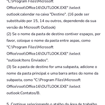
"C:\Program Files\Microsoft
Office\root\Office16\OUTLOOK.EXE" /select
outlook:calendar na caixa "Destino". (16 pode ser
substituído por 15, 14 ou outros, dependendo da sua
versão do Microsoft Outlook)
(2) Se o nome da pasta de destino contiver espaços, por
favor, coloque o nome da pasta entre aspas, como
"C:\Program Files\Microsoft
Office\root\Office16\OUTLOOK.EXE" /select
"outlook:Itens Enviados".
(3) Se a pasta de destino for uma subpasta, adicione o
nome da pasta principal e uma barra antes do nome da
subpasta, como "C:\Program Files\Microsoft
Office\root\Office16\OUTLOOK.EXE" /select
outlook:Contatos/B.
5. Continue selecionando o atalho da área de trabalho,