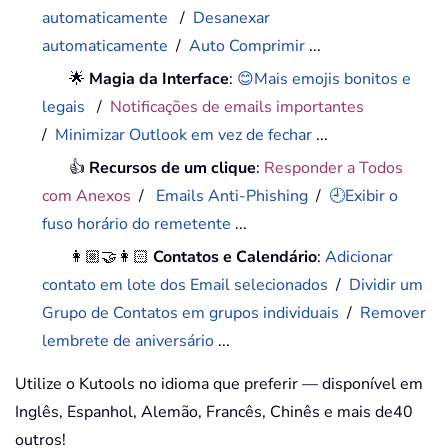
automaticamente
/
Desanexar
automaticamente
/
Auto Comprimir
...
🌟
Magia da Interface
:
😊Mais emojis bonitos e
legais
/
Notificações de emails importantes
/
Minimizar Outlook em vez de fechar
...
👍
Recursos de um clique
:
Responder a Todos
com Anexos
/
Emails Anti-Phishing
/
🕘Exibir o
fuso horário do remetente
...
👩🏼‍🤝‍👩🏻
Contatos e Calendário
:
Adicionar
contato em lote dos Email selecionados
/
Dividir um
Grupo de Contatos em grupos individuais
/
Remover
lembrete de aniversário
...
Utilize o Kutools no idioma que preferir — disponível em
Inglês, Espanhol, Alemão, Francês, Chinês e mais de40
outros!