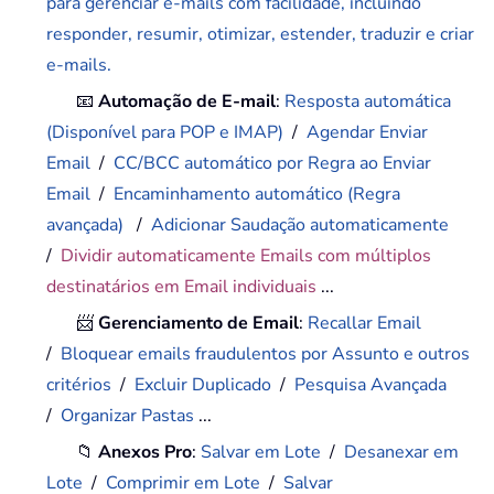
para gerenciar e-mails com facilidade, incluindo
responder, resumir, otimizar, estender, traduzir e criar
e-mails.
📧
Automação de E-mail
:
Resposta automática
(Disponível para POP e IMAP)
/
Agendar Enviar
Email
/
CC/BCC automático por Regra ao Enviar
Email
/
Encaminhamento automático (Regra
avançada)
/
Adicionar Saudação automaticamente
/
Dividir automaticamente Emails com múltiplos
destinatários em Email individuais
...
📨
Gerenciamento de Email
:
Recallar Email
/
Bloquear emails fraudulentos por Assunto e outros
critérios
/
Excluir Duplicado
/
Pesquisa Avançada
/
Organizar Pastas
...
📁
Anexos Pro
:
Salvar em Lote
/
Desanexar em
Lote
/
Comprimir em Lote
/
Salvar