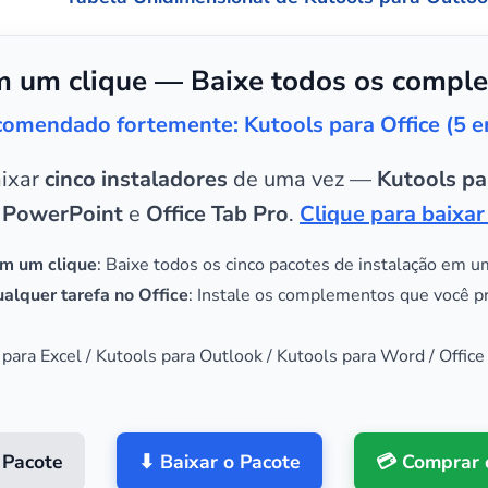
 um clique — Baixe todos os comple
omendado fortemente: Kutools para Office (5 
aixar
cinco instaladores
de uma vez —
Kutools pa
 PowerPoint
e
Office Tab Pro
.
Clique para baixar
m um clique
: Baixe todos os cinco pacotes de instalação em u
alquer tarefa no Office
: Instale os complementos que você p
 para Excel / Kutools para Outlook / Kutools para Word / Office
 Pacote
⬇ Baixar o Pacote
💳 Comprar 