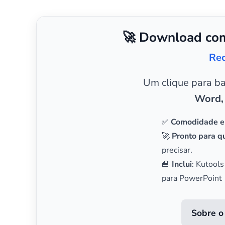
🚀 Download com
Rec
Um clique para b
Word,
✅
Comodidade e
🚀
Pronto para qu
precisar.
🧰
Inclui
: Kutools
para PowerPoint
Sobre o