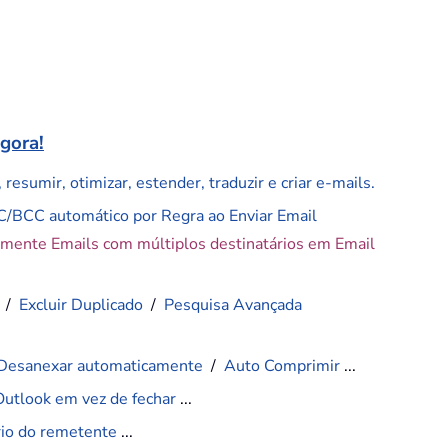
agora!
resumir, otimizar, estender, traduzir e criar e-mails.
C/BCC automático por Regra ao Enviar Email
amente Emails com múltiplos destinatários em Email
/
Excluir Duplicado
/
Pesquisa Avançada
Desanexar automaticamente
/
Auto Comprimir
...
Outlook em vez de fechar
...
ário do remetente
...