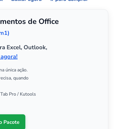
mentos de Office
em1)
ra Excel, Outlook,
 agora!
ma única ação.
recisa, quando
 Tab Pro / Kutools
o Pacote