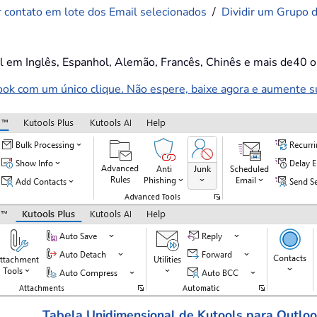
r contato em lote dos Email selecionados
/
Dividir um Grupo 
el em Inglês, Espanhol, Alemão, Francês, Chinês e mais de40 o
k com um único clique. Não espere, baixe agora e aumente sua
Tabela Unidimensional de Kutools para Outlo