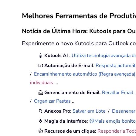
Melhores Ferramentas de Produtiv
Notícia de Última Hora: Kutools para Ou
Experimente o novo Kutools para Outlook co
🤖
Kutools AI
:
Utiliza tecnologia avançada de
📧
Automação de E-mail
:
Resposta automáti
/
Encaminhamento automático (Regra avançada
individuais
...
📨
Gerenciamento de Email
:
Recallar Email
/
Organizar Pastas
...
📁
Anexos Pro
:
Salvar em Lote
/
Desanexar
🌟
Magia da Interface
:
😊Mais emojis bonito
👍
Recursos de um clique
:
Responder a Tod