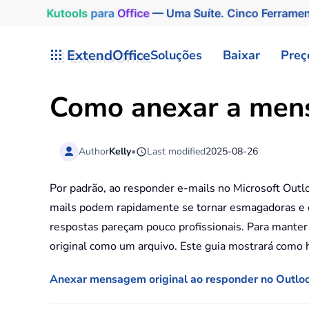
Kutools
para
Office
— Uma Suíte. Cinco Ferrame
Skip to main content
ExtendOffice
Soluções
Baixar
Preç
Como anexar a mens
Author
Kelly
•
Last modified
2025-08-26
Por padrão, ao responder e-mails no Microsoft Outlo
mails podem rapidamente se tornar esmagadoras e di
respostas pareçam pouco profissionais. Para manter
original como um arquivo. Este guia mostrará como h
Anexar mensagem original ao responder no Outlo