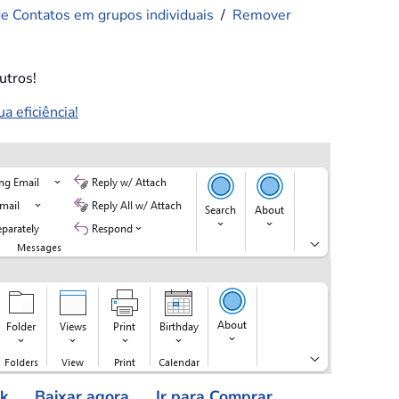
de Contatos em grupos individuais
/
Remover
utros!
 eficiência!
ok
Baixar agora
Ir para Comprar