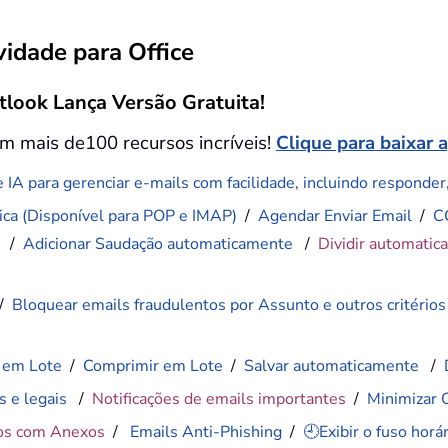
idade para Office
tlook Lança Versão Gratuita!
m mais de100 recursos incríveis!
Clique para baixar 
 IA para gerenciar e-mails com facilidade, incluindo responder, 
ca (Disponível para POP e IMAP)
/
Agendar Enviar Email
/
C
)
/
Adicionar Saudação automaticamente
/
Dividir automatic
/
Bloquear emails fraudulentos por Assunto e outros critérios
 em Lote
/
Comprimir em Lote
/
Salvar automaticamente
/
s e legais
/
Notificações de emails importantes
/
Minimizar 
os com Anexos
/
Emails Anti-Phishing
/
🕘Exibir o fuso hor