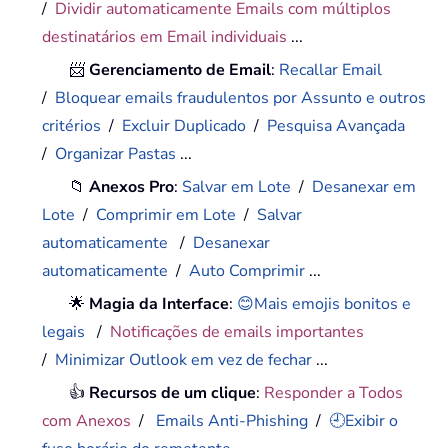
/
Dividir automaticamente Emails com múltiplos
destinatários em Email individuais
...
📨
Gerenciamento de Email
:
Recallar Email
/
Bloquear emails fraudulentos por Assunto e outros
critérios
/
Excluir Duplicado
/
Pesquisa Avançada
/
Organizar Pastas
...
📁
Anexos Pro
:
Salvar em Lote
/
Desanexar em
Lote
/
Comprimir em Lote
/
Salvar
automaticamente
/
Desanexar
automaticamente
/
Auto Comprimir
...
🌟
Magia da Interface
:
😊Mais emojis bonitos e
legais
/
Notificações de emails importantes
/
Minimizar Outlook em vez de fechar
...
👍
Recursos de um clique
:
Responder a Todos
com Anexos
/
Emails Anti-Phishing
/
🕘Exibir o