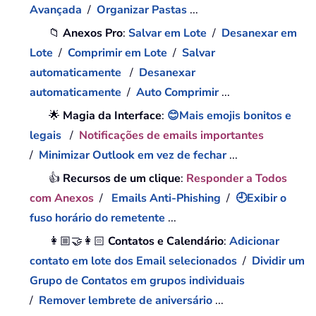
Avançada
/
Organizar Pastas
...
📁
Anexos Pro
:
Salvar em Lote
/
Desanexar em
Lote
/
Comprimir em Lote
/
Salvar
automaticamente
/
Desanexar
automaticamente
/
Auto Comprimir
...
🌟
Magia da Interface
:
😊Mais emojis bonitos e
legais
/
Notificações de emails importantes
/
Minimizar Outlook em vez de fechar
...
👍
Recursos de um clique
:
Responder a Todos
com Anexos
/
Emails Anti-Phishing
/
🕘Exibir o
fuso horário do remetente
...
👩🏼‍🤝‍👩🏻
Contatos e Calendário
:
Adicionar
contato em lote dos Email selecionados
/
Dividir um
Grupo de Contatos em grupos individuais
/
Remover lembrete de aniversário
...