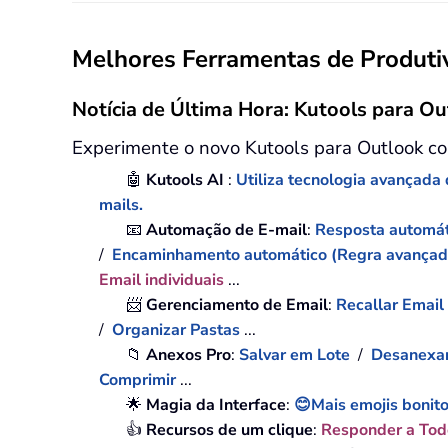
Melhores Ferramentas de Produtiv
Notícia de Última Hora: Kutools para Ou
Experimente o novo Kutools para Outlook co
🤖
Kutools AI
:
Utiliza tecnologia avançada d
mails.
📧
Automação de E-mail
:
Resposta automát
/
Encaminhamento automático (Regra avança
Email individuais
...
📨
Gerenciamento de Email
:
Recallar Email
/
Organizar Pastas
...
📁
Anexos Pro
:
Salvar em Lote
/
Desanexar
Comprimir
...
🌟
Magia da Interface
:
😊Mais emojis bonito
👍
Recursos de um clique
:
Responder a To