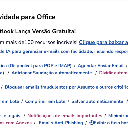
idade para Office
tlook Lança Versão Gratuita!
m mais de100 recursos incríveis!
Clique para baixar 
e IA para gerenciar e-mails com facilidade, incluindo respond
ica (Disponível para POP e IMAP)
/
Agendar Enviar Email
da)
/
Adicionar Saudação automaticamente
/
Dividir autom
/
Bloquear emails fraudulentos por Assunto e outros critéri
 em Lote
/
Comprimir em Lote
/
Salvar automaticamente
s e legais
/
Notificações de emails importantes
/
Minimiza
dos com Anexos
/
Emails Anti-Phishing
/
🕘Exibir o fuso ho