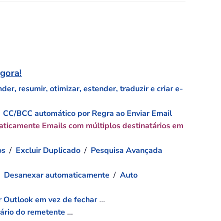
agora!
er, resumir, otimizar, estender, traduzir e criar e-
/
CC/BCC automático por Regra ao Enviar Email
aticamente Emails com múltiplos destinatários em
os
/
Excluir Duplicado
/
Pesquisa Avançada
/
Desanexar automaticamente
/
Auto
r Outlook em vez de fechar
...
rário do remetente
...