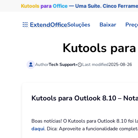
Kutools
para
Office
— Uma Suíte. Cinco Ferram
Skip to main content
ExtendOffice
Soluções
Baixar
Preç
Kutools para
Author
Tech Support
•
Last modified
2025-08-26
Kutools para Outlook 8.10 – No
Boas notícias! O Kutools para Outlook 8.10 foi 
daqui
. Dica: Aproveite a funcionalidade complet