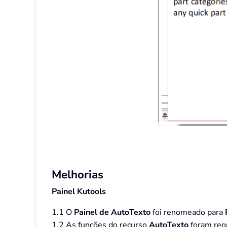
Melhorias
Painel Kutools
1.1 O
Painel de AutoTexto
foi renomeado para
1.2 As funções do recurso
AutoTexto
foram reor