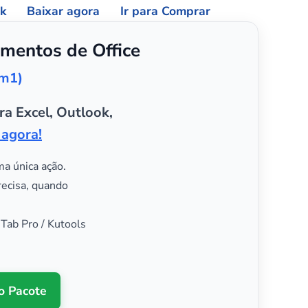
ok
Baixar agora
Ir para Comprar
mentos de Office
em1)
ra Excel, Outlook,
 agora!
ma única ação.
recisa, quando
 Tab Pro / Kutools
o Pacote