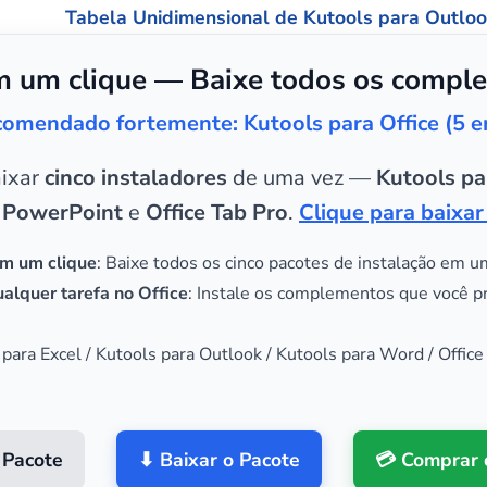
Tabela Unidimensional de Kutools para Outlo
 um clique — Baixe todos os comple
omendado fortemente: Kutools para Office (5 
aixar
cinco instaladores
de uma vez —
Kutools pa
 PowerPoint
e
Office Tab Pro
.
Clique para baixar
m um clique
: Baixe todos os cinco pacotes de instalação em u
alquer tarefa no Office
: Instale os complementos que você p
 para Excel / Kutools para Outlook / Kutools para Word / Office
 Pacote
⬇ Baixar o Pacote
💳 Comprar 