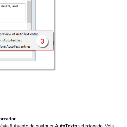
arcador
.
révia flutuante de qualquer
AutoTexto
selecionado. Veja