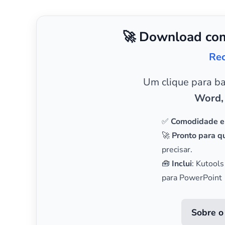
🚀 Download com
Rec
Um clique para b
Word,
✅
Comodidade e
🚀
Pronto para qu
precisar.
🧰
Inclui
: Kutools
para PowerPoint
Sobre o