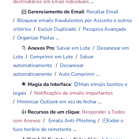
destinatários em Email individuais
...
📨
Gerenciamento de Email
:
Recallar Email
/
Bloquear emails fraudulentos por Assunto e outros
critérios
/
Excluir Duplicado
/
Pesquisa Avançada
/
Organizar Pastas
...
📁
Anexos Pro
:
Salvar em Lote
/
Desanexar em
Lote
/
Comprimir em Lote
/
Salvar
automaticamente
/
Desanexar
automaticamente
/
Auto Comprimir
...
🌟
Magia da Interface
:
😊Mais emojis bonitos e
legais
/
Notificações de emails importantes
/
Minimizar Outlook em vez de fechar
...
👍
Recursos de um clique
:
Responder a Todos
com Anexos
/
Emails Anti-Phishing
/
🕘Exibir o
fuso horário do remetente
...