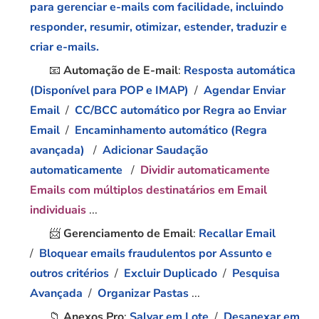
para gerenciar e-mails com facilidade, incluindo
responder, resumir, otimizar, estender, traduzir e
criar e-mails.
📧
Automação de E-mail
:
Resposta automática
(Disponível para POP e IMAP)
/
Agendar Enviar
Email
/
CC/BCC automático por Regra ao Enviar
Email
/
Encaminhamento automático (Regra
avançada)
/
Adicionar Saudação
automaticamente
/
Dividir automaticamente
Emails com múltiplos destinatários em Email
individuais
...
📨
Gerenciamento de Email
:
Recallar Email
/
Bloquear emails fraudulentos por Assunto e
outros critérios
/
Excluir Duplicado
/
Pesquisa
Avançada
/
Organizar Pastas
...
📁
Anexos Pro
:
Salvar em Lote
/
Desanexar em