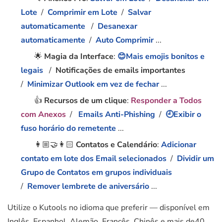
Lote
/
Comprimir em Lote
/
Salvar
automaticamente
/
Desanexar
automaticamente
/
Auto Comprimir
...
🌟
Magia da Interface
:
😊Mais emojis bonitos e
legais
/
Notificações de emails importantes
/
Minimizar Outlook em vez de fechar
...
👍
Recursos de um clique
:
Responder a Todos
com Anexos
/
Emails Anti-Phishing
/
🕘Exibir o
fuso horário do remetente
...
👩🏼‍🤝‍👩🏻
Contatos e Calendário
:
Adicionar
contato em lote dos Email selecionados
/
Dividir um
Grupo de Contatos em grupos individuais
/
Remover lembrete de aniversário
...
Utilize o Kutools no idioma que preferir — disponível em
Inglês, Espanhol, Alemão, Francês, Chinês e mais de40