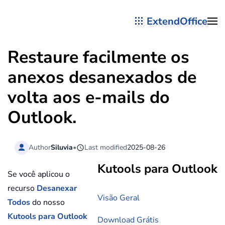
ExtendOffice
Skip to main content
Restaure facilmente os
anexos desanexados de
volta aos e-mails do
Outlook.
Author
Siluvia
•
Last modified
2025-08-26
Kutools para Outlook
Se você aplicou o
recurso
Desanexar
Visão Geral
Todos
do nosso
Kutools para Outlook
Download Grátis