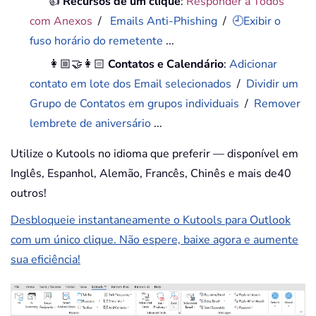
👍
Recursos de um clique
:
Responder a Todos
com Anexos
/
Emails Anti-Phishing
/
🕘Exibir o
fuso horário do remetente
...
👩🏼‍🤝‍👩🏻
Contatos e Calendário
:
Adicionar
contato em lote dos Email selecionados
/
Dividir um
Grupo de Contatos em grupos individuais
/
Remover
lembrete de aniversário
...
Utilize o Kutools no idioma que preferir — disponível em
Inglês, Espanhol, Alemão, Francês, Chinês e mais de40
outros!
Desbloqueie instantaneamente o Kutools para Outlook
com um único clique. Não espere, baixe agora e aumente
sua eficiência!