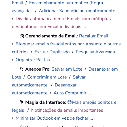
Email
/
Encaminhamento automático (Regra
avançada)
/
Adicionar Saudação automaticamente
/
Dividir automaticamente Emails com múltiplos
destinatários em Email individuais
...
📨
Gerenciamento de Email
:
Recallar Email
/
Bloquear emails fraudulentos por Assunto e outros
critérios
/
Excluir Duplicado
/
Pesquisa Avançada
/
Organizar Pastas
...
📁
Anexos Pro
:
Salvar em Lote
/
Desanexar em
Lote
/
Comprimir em Lote
/
Salvar
automaticamente
/
Desanexar
automaticamente
/
Auto Comprimir
...
🌟
Magia da Interface
:
😊Mais emojis bonitos e
legais
/
Notificações de emails importantes
/
Minimizar Outlook em vez de fechar
...