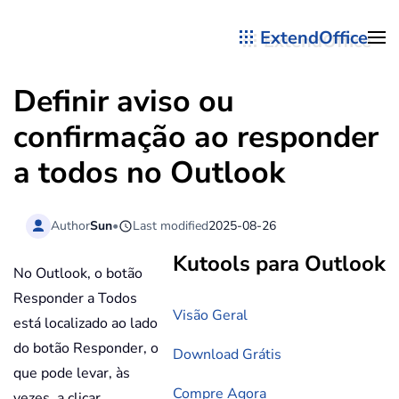
ExtendOffice
Skip to main content
Definir aviso ou
confirmação ao responder
a todos no Outlook
Author
Sun
•
Last modified
2025-08-26
Kutools para Outlook
No Outlook, o botão
Responder a Todos
Visão Geral
está localizado ao lado
do botão Responder, o
Download Grátis
que pode levar, às
Compre Agora
vezes, a clicar