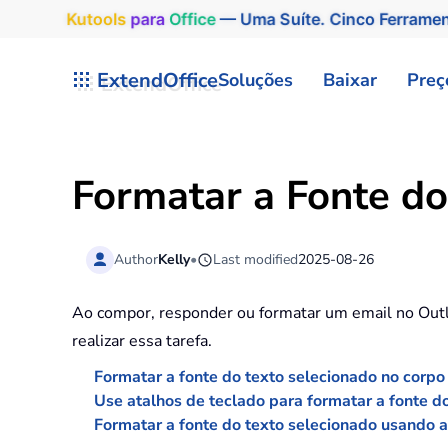
Kutools
para
Office
— Uma Suíte. Cinco Ferrame
Skip to main content
ExtendOffice
Soluções
Baixar
Preç
Formatar a Fonte d
Author
Kelly
•
Last modified
2025-08-26
Ao compor, responder ou formatar um email no Outlo
realizar essa tarefa.
Formatar a fonte do texto selecionado no cor
Use atalhos de teclado para formatar a fonte 
Formatar a fonte do texto selecionado usando a