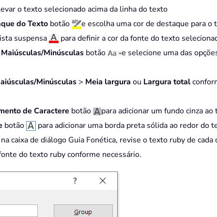
levar o texto selecionado acima da linha do texto
aque do Texto
botão
e escolha uma cor de destaque para o 
lista suspensa
para definir a cor da fonte do texto seleciona
r Maiúsculas/Minúsculas
botão
e selecione uma das opções 
Maiúsculas/Minúsculas
>
Meia largura
ou
Largura total
confor
ento de Caractere
botão
para adicionar um fundo cinza ao 
e
botão
para adicionar uma borda preta sólida ao redor do t
 na caixa de diálogo Guia Fonética, revise o texto ruby de cada 
onte do texto ruby conforme necessário.