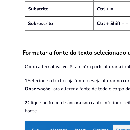
Subscrito
Ctrl
+
=
Sobrescrito
Ctrl
+
Shift
+ +
Formatar a fonte do texto selecionado 
Como alternativa, você também pode alterar a fon
1
Selecione o texto cuja fonte deseja alterar no c
Observação
Para alterar a fonte de todo o corpo
2
Clique no ícone de âncora
no canto inferior dire
Fonte.