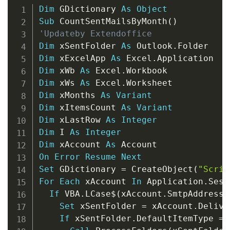
Copy
Dim
 GDictionary 
As
Object
Sub
 CountSentMailsByMonth
(
)
'Updateby Extendoffice
Dim
 xSentFolder 
As
 Outlook
.
Dim
 xExcelApp 
As
 Excel
.
Dim
 xWb 
As
 Excel
.
Dim
 xWs 
As
 Excel
.
Dim
 xMonths 
As
Variant
Dim
 xItemsCount 
As
Variant
Dim
 xLastRow 
As
Integer
Dim
 I 
As
Integer
Dim
 xAccount 
As
On
Error
Resume
Next
Set
 GDictionary 
=
 CreateObject
(
"Scrip
For
Each
 xAccount 
In
 Application
.
Sess
If
 VBA
.
LCase
$
(
xAccount
.
SmtpAddress
)
Set
 xSentFolder 
=
 xAccount
.
Delive
If
 xSentFolder
.
DefaultItemType 
=
 