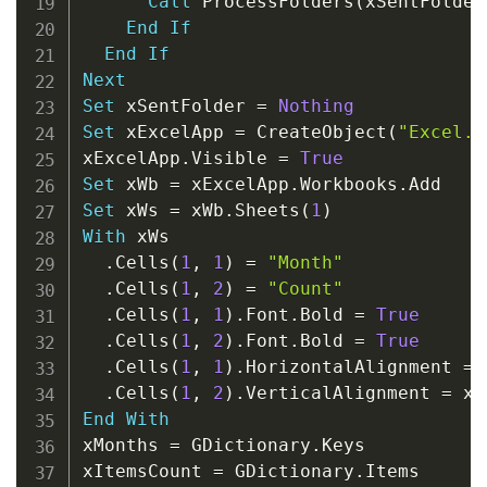
Call
 ProcessFolders
(
xSentFolder
End
If
End
If
Next
Set
 xSentFolder 
=
Nothing
Set
 xExcelApp 
=
 CreateObject
(
"Excel.A
xExcelApp
.
Visible 
=
True
Set
 xWb 
=
 xExcelApp
.
Workbooks
.
Set
 xWs 
=
 xWb
.
Sheets
(
1
)
With
 xWs

.
Cells
(
1
,
1
)
=
"Month"
.
Cells
(
1
,
2
)
=
"Count"
.
Cells
(
1
,
1
)
.
Font
.
Bold 
=
True
.
Cells
(
1
,
2
)
.
Font
.
Bold 
=
True
.
Cells
(
1
,
1
)
.
HorizontalAlignment 
=
 
.
Cells
(
1
,
2
)
.
VerticalAlignment 
=
End
With
xMonths 
=
 GDictionary
.
Keys

xItemsCount 
=
 GDictionary
.