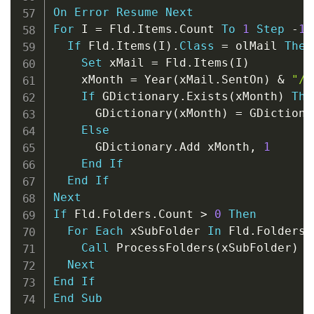
On
Error
Resume
Next
For
 I 
=
 Fld
.
Items
.
Count 
To
1
Step
-
1
If
 Fld
.
Items
(
I
)
.
Class
=
 olMail 
Then
Set
 xMail 
=
 Fld
.
Items
(
I
)
    xMonth 
=
 Year
(
xMail
.
SentOn
)
&
"/"
If
 GDictionary
.
Exists
(
xMonth
)
The
      GDictionary
(
xMonth
)
=
 GDictiona
Else
      GDictionary
.
Add xMonth
,
1
End
If
End
If
Next
If
 Fld
.
Folders
.
Count 
>
0
Then
For
Each
 xSubFolder 
In
 Fld
.
Folders

Call
 ProcessFolders
(
xSubFolder
)
Next
End
If
End
Sub