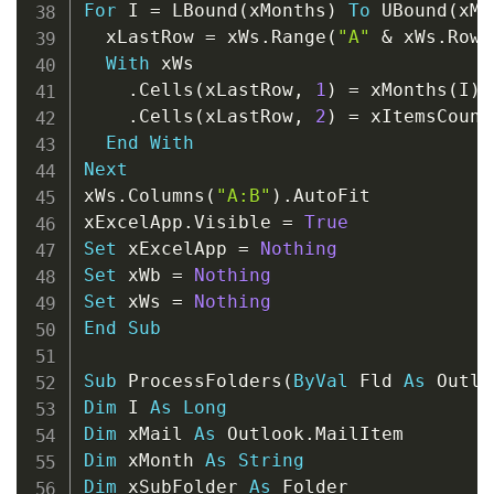
For
 I 
=
 LBound
(
xMonths
)
To
 UBound
(
xMo
  xLastRow 
=
 xWs
.
Range
(
"A"
&
 xWs
.
Rows
With
 xWs

.
Cells
(
xLastRow
,
1
)
=
 xMonths
(
I
)
.
Cells
(
xLastRow
,
2
)
=
 xItemsCount
End
With
Next
xWs
.
Columns
(
"A:B"
)
.
AutoFit

xExcelApp
.
Visible 
=
True
Set
 xExcelApp 
=
Nothing
Set
 xWb 
=
Nothing
Set
 xWs 
=
Nothing
End
Sub
Sub
 ProcessFolders
(
ByVal
 Fld 
As
 Outlo
Dim
 I 
As
Long
Dim
 xMail 
As
 Outlook
.
Dim
 xMonth 
As
String
Dim
 xSubFolder 
As