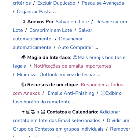
critérios
/
Excluir Duplicado
/
Pesquisa Avançada
/
Organizar Pastas
...
📁
Anexos Pro
:
Salvar em Lote
/
Desanexar em
Lote
/
Comprimir em Lote
/
Salvar
automaticamente
/
Desanexar
automaticamente
/
Auto Comprimir
...
🌟
Magia da Interface
:
😊Mais emojis bonitos e
legais
/
Notificações de emails importantes
/
Minimizar Outlook em vez de fechar
...
👍
Recursos de um clique
:
Responder a Todos
com Anexos
/
Emails Anti-Phishing
/
🕘Exibir o
fuso horário do remetente
...
👩🏼‍🤝‍👩🏻
Contatos e Calendário
:
Adicionar
contato em lote dos Email selecionados
/
Dividir um
Grupo de Contatos em grupos individuais
/
Remover