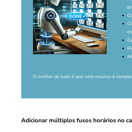
pr
Co
Cr
es
Ex
Re
Al
O melhor de tudo é que este recurso é comp
Adicionar múltiplos fusos horários no 