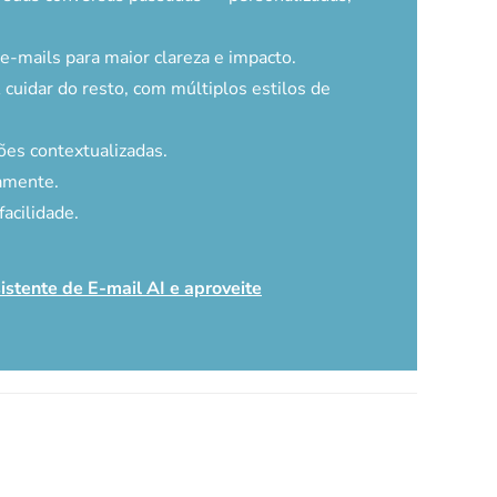
-mails para maior clareza e impacto.
 cuidar do resto, com múltiplos estilos de
es contextualizadas.
amente.
acilidade.
istente de E-mail AI e aproveite