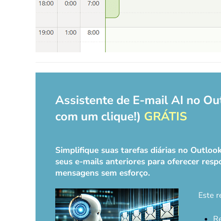
Assistente de E-mail AI no Ou
com um clique!)
GRÁTIS
Simplifique suas tarefas diárias no Outlo
seus e-mails anteriores para oferecer respo
mensagens sem esforço.
Este r
Re