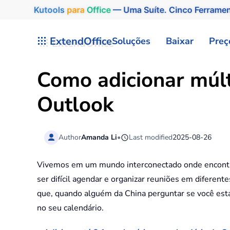
Kutools
para
Office
— Uma Suíte. Cinco Ferrame
Skip to main content
ExtendOffice
Soluções
Baixar
Preç
Como adicionar múlt
Outlook
Author
Amanda Li
•
Last modified
2025-08-26
Vivemos em um mundo interconectado onde encontra
ser difícil agendar e organizar reuniões em diferent
que, quando alguém da China perguntar se você está 
no seu calendário.