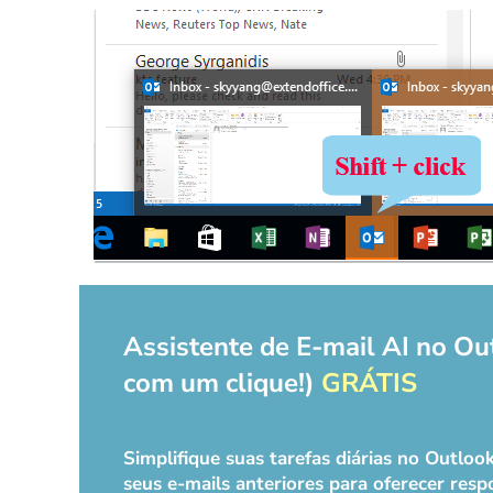
Assistente de E-mail AI no Ou
com um clique!)
GRÁTIS
Simplifique suas tarefas diárias no Outlo
seus e-mails anteriores para oferecer respo