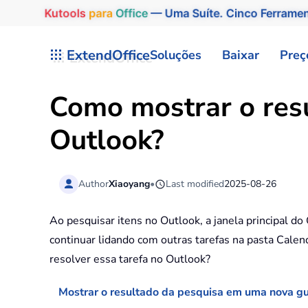
Kutools
para
Office
— Uma Suíte. Cinco Ferrame
Skip to main content
ExtendOffice
Soluções
Baixar
Preç
Como mostrar o res
Outlook?
Author
Xiaoyang
•
Last modified
2025-08-26
Ao pesquisar itens no Outlook, a janela principal d
continuar lidando com outras tarefas na pasta Calen
resolver essa tarefa no Outlook?
Mostrar o resultado da pesquisa em uma nova g