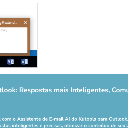
tlook: Respostas mais Inteligentes, Com
ok com o Assistente de E-mail AI do Kutools para Outloo
stas inteligentes e precisas, otimizar o conteúdo de seus e