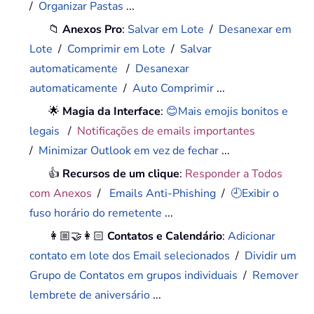
/
Organizar Pastas
...
📁
Anexos Pro
:
Salvar em Lote
/
Desanexar em
Lote
/
Comprimir em Lote
/
Salvar
automaticamente
/
Desanexar
automaticamente
/
Auto Comprimir
...
🌟
Magia da Interface
:
😊Mais emojis bonitos e
legais
/
Notificações de emails importantes
/
Minimizar Outlook em vez de fechar
...
👍
Recursos de um clique
:
Responder a Todos
com Anexos
/
Emails Anti-Phishing
/
🕘Exibir o
fuso horário do remetente
...
👩🏼‍🤝‍👩🏻
Contatos e Calendário
:
Adicionar
contato em lote dos Email selecionados
/
Dividir um
Grupo de Contatos em grupos individuais
/
Remover
lembrete de aniversário
...